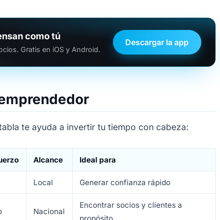
ensan como tú
Descargar la app
ios. Gratis en iOS y Android.
 emprendedor
tabla te ayuda a invertir tu tiempo con cabeza:
uerzo
Alcance
Ideal para
o
Local
Generar confianza rápido
Encontrar socios y clientes a
o
Nacional
propósito