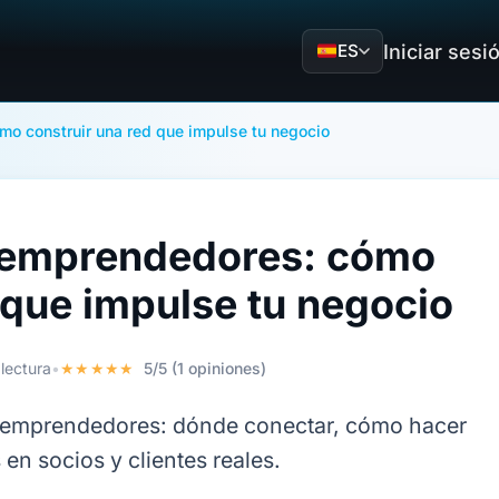
Iniciar sesi
ES
o construir una red que impulse tu negocio
 emprendedores: cómo
 que impulse tu negocio
lectura
•
★★★★★
5/5 (1 opiniones)
a emprendedores: dónde conectar, cómo hacer
en socios y clientes reales.