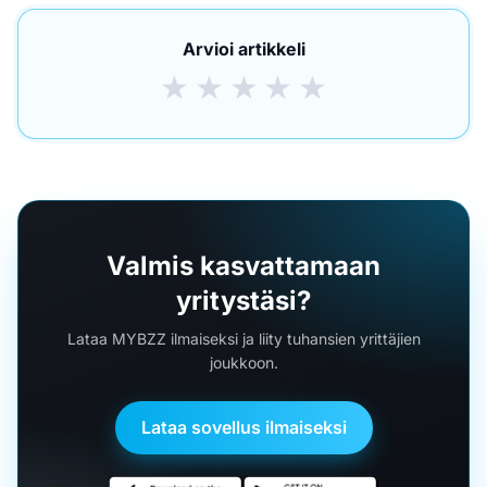
Arvioi artikkeli
★
★
★
★
★
Valmis kasvattamaan
yritystäsi?
Lataa MYBZZ ilmaiseksi ja liity tuhansien yrittäjien
joukkoon.
Lataa sovellus ilmaiseksi