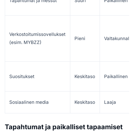
Tapahtumat ja messut
Suuri
Paikallinen
Verkostoitumissovellukset
Pieni
Valtakunnalli
(esim. MYBZZ)
Suositukset
Keskitaso
Paikallinen
Sosiaalinen media
Keskitaso
Laaja
Tapahtumat ja paikalliset tapaamiset