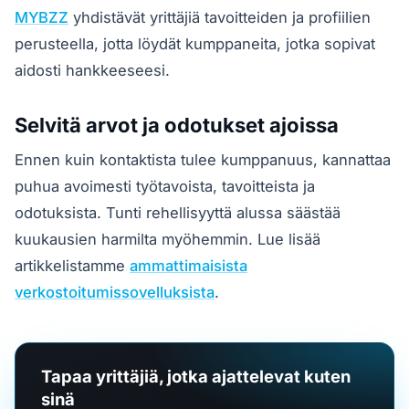
MYBZZ
yhdistävät yrittäjiä tavoitteiden ja profiilien
perusteella, jotta löydät kumppaneita, jotka sopivat
aidosti hankkeeseesi.
Selvitä arvot ja odotukset ajoissa
Ennen kuin kontaktista tulee kumppanuus, kannattaa
puhua avoimesti työtavoista, tavoitteista ja
odotuksista. Tunti rehellisyyttä alussa säästää
kuukausien harmilta myöhemmin. Lue lisää
artikkelistamme
ammattimaisista
verkostoitumissovelluksista
.
Tapaa yrittäjiä, jotka ajattelevat kuten
sinä