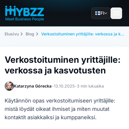
FI
Etusivu
Blog
Verkostoituminen yrittäjille: verkossa ja kasvotusten
Verkostoituminen yrittäjille:
verkossa ja kasvotusten
Katarzyna Górecka
•
13.10.2025
•
3 min lukuaika
Käytännön opas verkostoitumiseen yrittäjille:
mistä löydät oikeat ihmiset ja miten muutat
kontaktit asiakkaiksi ja kumppaneiksi.