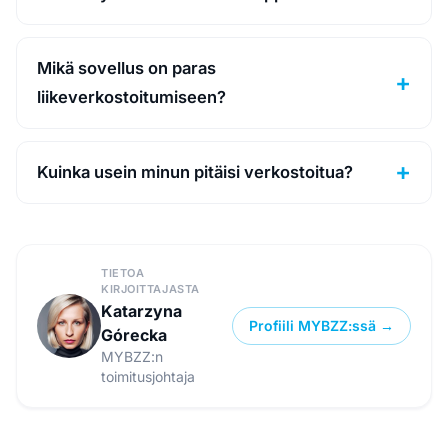
Mikä sovellus on paras
liikeverkostoitumiseen?
Kuinka usein minun pitäisi verkostoitua?
TIETOA
KIRJOITTAJASTA
Katarzyna
Profiili MYBZZ:ssä →
Górecka
MYBZZ:n
toimitusjohtaja