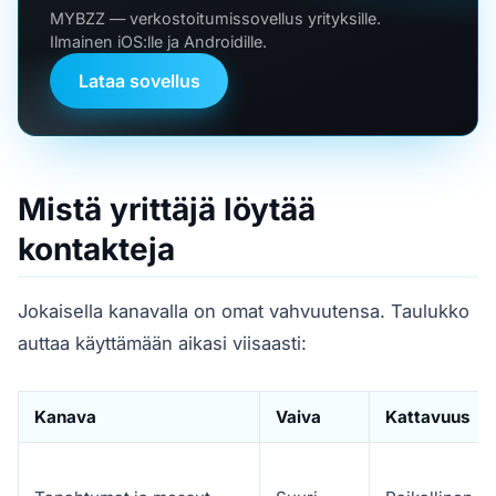
MYBZZ — verkostoitumissovellus yrityksille.
Ilmainen iOS:lle ja Androidille.
Lataa sovellus
Mistä yrittäjä löytää
kontakteja
Jokaisella kanavalla on omat vahvuutensa. Taulukko
auttaa käyttämään aikasi viisaasti:
Kanava
Vaiva
Kattavuus