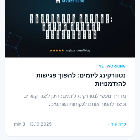
NETWORKING
נטוורקינג ליזמים: להפוך פגישות
להזדמנויות
מדריך מעשי לנטוורקינג ליזמים: היכן ליצור קשרים
וכיצד להפוך אותם ללקוחות ושותפים.
קרא עוד →
13.10.2025 · 3 min