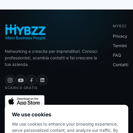
MYBZZ
Privacy
Termini
Networking e crescita per imprenditori. Conosci
FAQ
professionisti, scambia contatti e fai crescere la
tua azienda.
Contatti
SCARICA GRATIS
We use cookies
We use cookies to enhance your browsing experience,
★★★★★
5/5 (2445 recensioni)
serve personalized content, and analyze our traffic. By