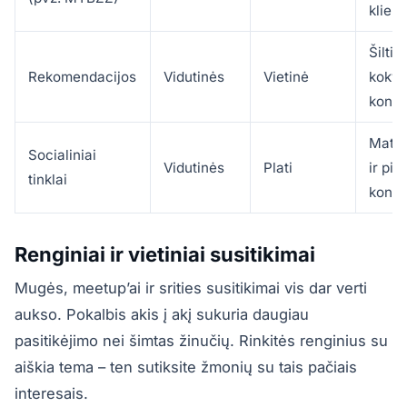
klient
Šiltie
Rekomendacijos
Vidutinės
Vietinė
kokyb
konta
Mato
Socialiniai
Vidutinės
Plati
ir pi
tinklai
konta
Renginiai ir vietiniai susitikimai
Mugės, meetup’ai ir srities susitikimai vis dar verti
aukso. Pokalbis akis į akį sukuria daugiau
pasitikėjimo nei šimtas žinučių. Rinkitės renginius su
aiškia tema – ten sutiksite žmonių su tais pačiais
interesais.