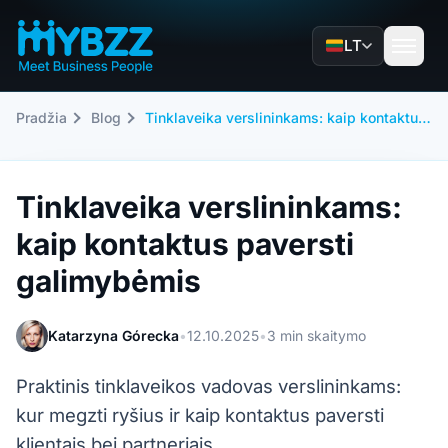
LT
Pradžia
Blog
Tinklaveika verslininkams: kaip kontaktus paversti galimybėmis
Tinklaveika verslininkams:
kaip kontaktus paversti
galimybėmis
Katarzyna Górecka
•
12.10.2025
•
3 min skaitymo
Praktinis tinklaveikos vadovas verslininkams:
kur megzti ryšius ir kaip kontaktus paversti
klientais bei partneriais.