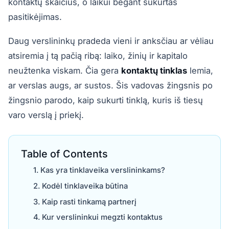
kontaktų skaičius, o laikui bėgant sukurtas
pasitikėjimas.
Daug verslininkų pradeda vieni ir anksčiau ar vėliau
atsiremia į tą pačią ribą: laiko, žinių ir kapitalo
neužtenka viskam. Čia gera
kontaktų tinklas
lemia,
ar verslas augs, ar sustos. Šis vadovas žingsnis po
žingsnio parodo, kaip sukurti tinklą, kuris iš tiesų
varo verslą į priekį.
Table of Contents
Kas yra tinklaveika verslininkams?
Kodėl tinklaveika būtina
Kaip rasti tinkamą partnerį
Kur verslininkui megzti kontaktus