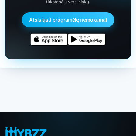
tūkstančių verslininkų.
Atsisiųsti programėlę nemokamai