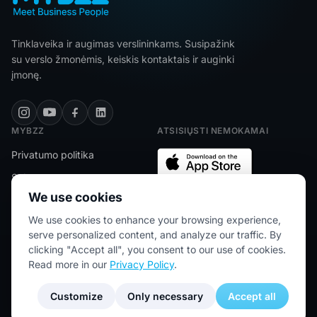
Tinklaveika ir augimas verslininkams. Susipažink
su verslo žmonėmis, keiskis kontaktais ir auginki
įmonę.
MYBZZ
ATSISIŲSTI NEMOKAMAI
Privatumo politika
Sąlygos
We use cookies
FAQ
We use cookies to enhance your browsing experience,
Kontaktai
★★★★★
5/5 (2445 atsiliepimų)
serve personalized content, and analyze our traffic. By
clicking "Accept all", you consent to our use of cookies.
Read more in our
Privacy Policy
.
© 2026 MYBZZ. Visos teisės saugomos.
Customize
Only necessary
Accept all
Blog for entrepreneurs — networking & business growth