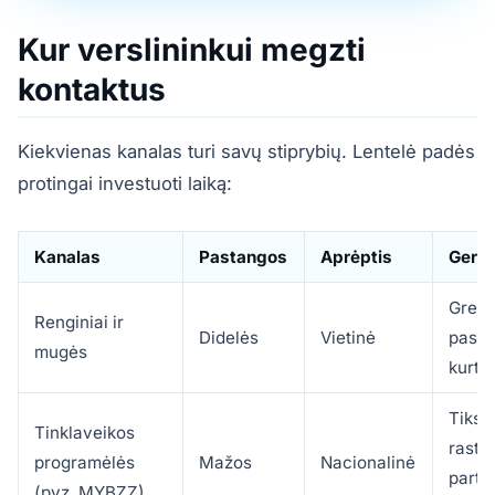
Kur verslininkui megzti
kontaktus
Kiekvienas kanalas turi savų stiprybių. Lentelė padės
protingai investuoti laiką:
Kanalas
Pastangos
Aprėptis
Geria
Greit
Renginiai ir
Didelės
Vietinė
pasiti
mugės
kurti
Tiksli
Tinklaveikos
rasti
programėlės
Mažos
Nacionalinė
partne
(pvz. MYBZZ)