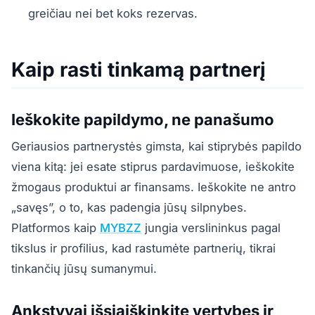
greičiau nei bet koks rezervas.
Kaip rasti tinkamą partnerį
Ieškokite papildymo, ne panašumo
Geriausios partnerystės gimsta, kai stiprybės papildo
viena kitą: jei esate stiprus pardavimuose, ieškokite
žmogaus produktui ar finansams. Ieškokite ne antro
„savęs”, o to, kas padengia jūsų silpnybes.
Platformos kaip
MYBZZ
jungia verslininkus pagal
tikslus ir profilius, kad rastumėte partnerių, tikrai
tinkančių jūsų sumanymui.
Ankstyvai išsiaiškinkite vertybes ir