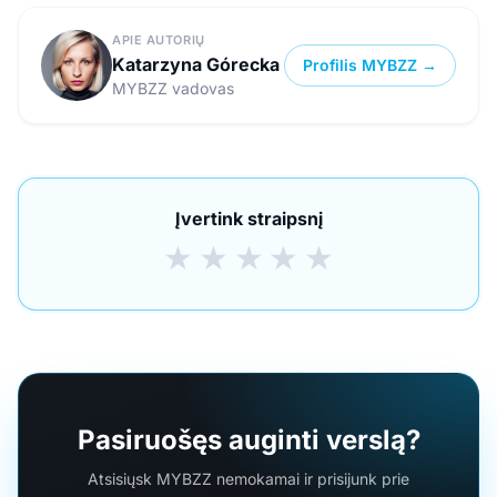
APIE AUTORIŲ
Katarzyna Górecka
Profilis MYBZZ →
MYBZZ vadovas
Įvertink straipsnį
★
★
★
★
★
Pasiruošęs auginti verslą?
Atsisiųsk MYBZZ nemokamai ir prisijunk prie