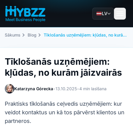
LV
Sākums
Blog
Tīklošanās uzņēmējiem: kļūdas, no kurām jāizvairās
Tīklošanās uzņēmējiem:
kļūdas, no kurām jāizvairās
Katarzyna Górecka
•
13.10.2025
•
4 min lasīšana
Praktisks tīklošanās ceļvedis uzņēmējiem: kur
veidot kontaktus un kā tos pārvērst klientos un
partneros.