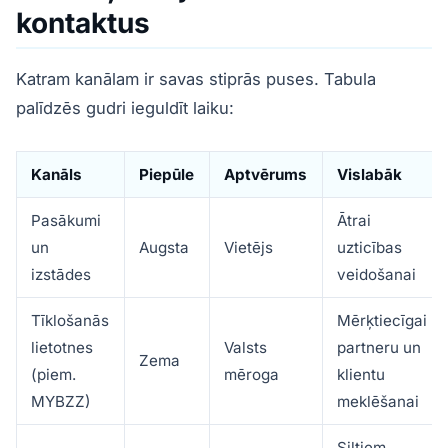
kontaktus
Katram kanālam ir savas stiprās puses. Tabula
palīdzēs gudri ieguldīt laiku:
Kanāls
Piepūle
Aptvērums
Vislabāk
Pasākumi
Ātrai
un
Augsta
Vietējs
uzticības
izstādes
veidošanai
Tīklošanās
Mērķtiecīgai
lietotnes
Valsts
partneru un
Zema
(piem.
mēroga
klientu
MYBZZ)
meklēšanai
Siltiem,