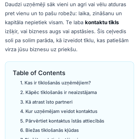
Daudzi uzņēmēji sāk vieni un agri vai vēlu atduras
pret vienu un to pašu robežu: laika, zināšanu un
kapitāla nepietiek visam. Te laba
kontaktu tīkls
izšķir, vai bizness augs vai apstāsies. Šis ceļvedis
soli pa solim parāda, kā izveidot tīklu, kas patiešām
virza jūsu biznesu uz priekšu.
Table of Contents
Kas ir tīklošanās uzņēmējiem?
Kāpēc tīklošanās ir neaizstājama
Kā atrast īsto partneri
Kur uzņēmējam veidot kontaktus
Pārvērtiet kontaktus īstās attiecībās
Biežas tīklošanās kļūdas