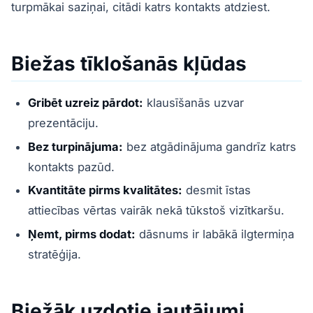
turpmākai saziņai, citādi katrs kontakts atdziest.
Biežas tīklošanās kļūdas
Gribēt uzreiz pārdot:
klausīšanās uzvar
prezentāciju.
Bez turpinājuma:
bez atgādinājuma gandrīz katrs
kontakts pazūd.
Kvantitāte pirms kvalitātes:
desmit īstas
attiecības vērtas vairāk nekā tūkstoš vizītkaršu.
Ņemt, pirms dodat:
dāsnums ir labākā ilgtermiņa
stratēģija.
Biežāk uzdotie jautājumi