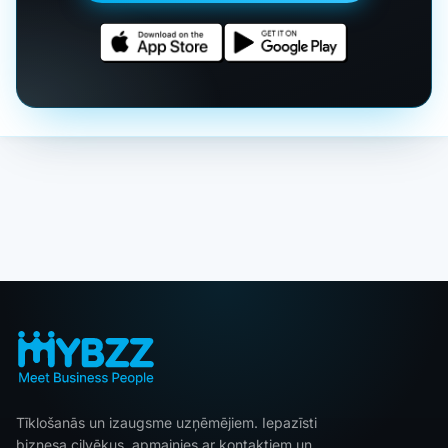
Tīklošanās un izaugsme uzņēmējiem. Iepazīsti
biznesa cilvēkus, apmainies ar kontaktiem un