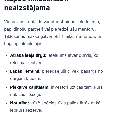
neaizstājama
Viens labs kontakts var atnest pirmo lielo klientu,
papildinošu partneri vai pieredzējušu mentoru.
Tīklošanās maksā galvenokārt laiku, ne naudu, un
bagātīgi atmaksājas:
Ātrāka ieeja tirgū:
ieteikums atver durvis, ko
reklāma neatver.
Labāki lēmumi:
pieredzējuši cilvēki pasargā no
dārgām kļūdām.
Piekļuve kapitālam:
investori uzticas tam, kurš
nāk caur paziņu.
Noturība:
krīzē spēcīgs tīkls palīdz ātrāk nekā
jebkura rezerve.