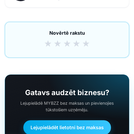
Novērtē rakstu
★
★
★
★
★
Gatavs audzēt biznesu?
Lejupielādē MYBZZ bez maksas un pievienojies
tūkstošiem uzņēmēju.
Lejupielādēt lietotni bez maksas