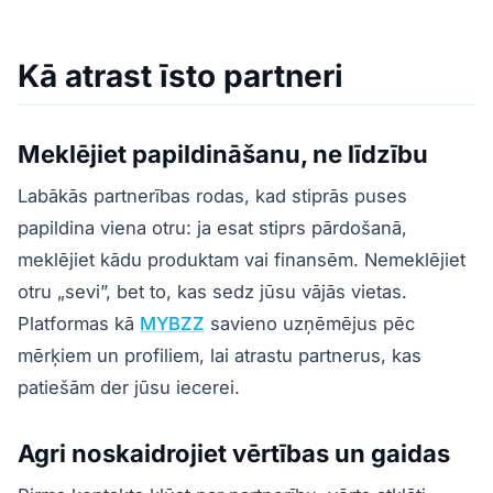
Kā atrast īsto partneri
Meklējiet papildināšanu, ne līdzību
Labākās partnerības rodas, kad stiprās puses
papildina viena otru: ja esat stiprs pārdošanā,
meklējiet kādu produktam vai finansēm. Nemeklējiet
otru „sevi”, bet to, kas sedz jūsu vājās vietas.
Platformas kā
MYBZZ
savieno uzņēmējus pēc
mērķiem un profiliem, lai atrastu partnerus, kas
patiešām der jūsu iecerei.
Agri noskaidrojiet vērtības un gaidas