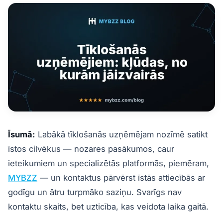
Īsumā:
Labākā tīklošanās uzņēmējam nozīmē satikt
īstos cilvēkus — nozares pasākumos, caur
ieteikumiem un specializētās platformās, piemēram,
MYBZZ
— un kontaktus pārvērst īstās attiecībās ar
godīgu un ātru turpmāko saziņu. Svarīgs nav
kontaktu skaits, bet uzticība, kas veidota laika gaitā.