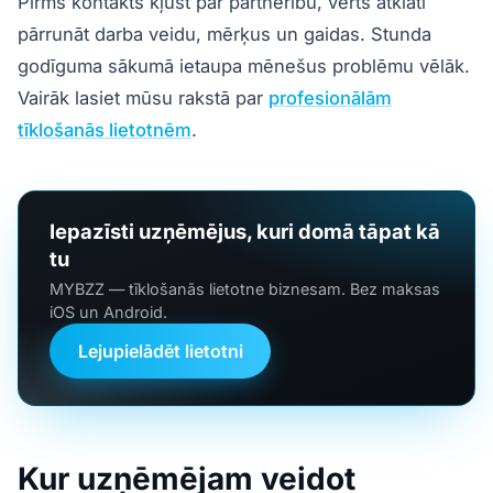
Pirms kontakts kļūst par partnerību, vērts atklāti
pārrunāt darba veidu, mērķus un gaidas. Stunda
godīguma sākumā ietaupa mēnešus problēmu vēlāk.
Vairāk lasiet mūsu rakstā par
profesionālām
tīklošanās lietotnēm
.
Iepazīsti uzņēmējus, kuri domā tāpat kā
tu
MYBZZ — tīklošanās lietotne biznesam. Bez maksas
iOS un Android.
Lejupielādēt lietotni
Kur uzņēmējam veidot