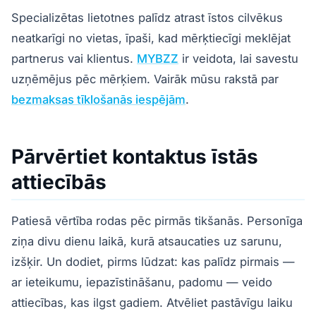
Specializētas lietotnes palīdz atrast īstos cilvēkus
neatkarīgi no vietas, īpaši, kad mērķtiecīgi meklējat
partnerus vai klientus.
MYBZZ
ir veidota, lai savestu
uzņēmējus pēc mērķiem. Vairāk mūsu rakstā par
bezmaksas tīklošanās iespējām
.
Pārvērtiet kontaktus īstās
attiecībās
Patiesā vērtība rodas pēc pirmās tikšanās. Personīga
ziņa divu dienu laikā, kurā atsaucaties uz sarunu,
izšķir. Un dodiet, pirms lūdzat: kas palīdz pirmais —
ar ieteikumu, iepazīstināšanu, padomu — veido
attiecības, kas ilgst gadiem. Atvēliet pastāvīgu laiku