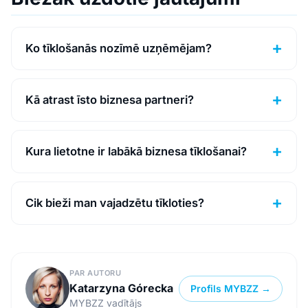
Ko tīklošanās nozīmē uzņēmējam?
Kā atrast īsto biznesa partneri?
Kura lietotne ir labākā biznesa tīklošanai?
Cik bieži man vajadzētu tīkloties?
PAR AUTORU
Katarzyna Górecka
Profils MYBZZ →
MYBZZ vadītājs