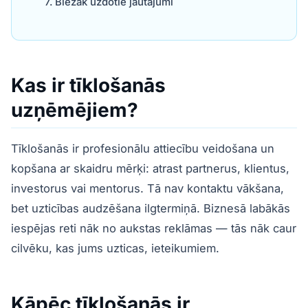
Biežāk uzdotie jautājumi
Kas ir tīklošanās
uzņēmējiem?
Tīklošanās ir profesionālu attiecību veidošana un
kopšana ar skaidru mērķi: atrast partnerus, klientus,
investorus vai mentorus. Tā nav kontaktu vākšana,
bet uzticības audzēšana ilgtermiņā. Biznesā labākās
iespējas reti nāk no aukstas reklāmas — tās nāk caur
cilvēku, kas jums uzticas, ieteikumiem.
Kāpēc tīklošanās ir