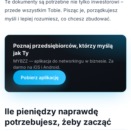
Te dokumenty są potrzebne nie tylko inwestorowi –
przede wszystkim Tobie. Pisząc je, porządkujesz
myśli i lepiej rozumiesz, co chcesz zbudować.
Poznaj przedsiębiorców, którzy myślą
jak Ty
MYBZZ — aplikacja do networkingu w biznesie. Za
darmo na iOS i Android.
Pobierz aplikację
Ile pieniędzy naprawdę
potrzebujesz, żeby zacząć