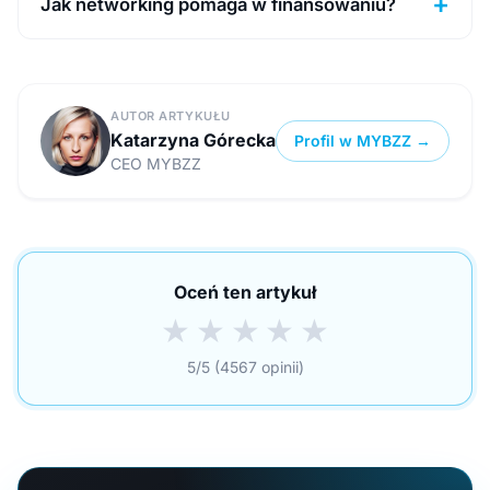
Jak networking pomaga w finansowaniu?
AUTOR ARTYKUŁU
Katarzyna Górecka
Profil w MYBZZ →
CEO MYBZZ
Oceń ten artykuł
★
★
★
★
★
5/5 (4567 opinii)