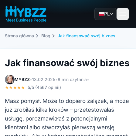
PL
Strona główna
Blog
Jak finansować swój biznes
Jak finansować swój biznes
MYBZZ
•
13.02.2025
•
8 min czytania
•
★★★★★
5/5 (4567 opinii)
Masz pomysł. Może to dopiero zalążek, a może
już zrobiłaś kilka kroków – przetestowałaś
usługę, porozmawiałaś z potencjalnymi
klientami albo stworzyłaś pierwszą wersję