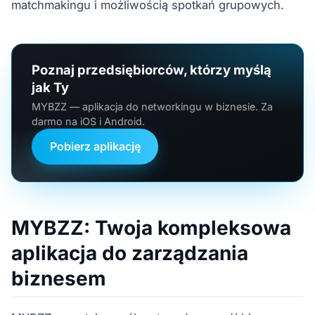
matchmakingu i możliwością spotkań grupowych.
Poznaj przedsiębiorców, którzy myślą
jak Ty
MYBZZ — aplikacja do networkingu w biznesie. Za
darmo na iOS i Android.
Pobierz aplikację
MYBZZ: Twoja kompleksowa
aplikacja do zarządzania
biznesem