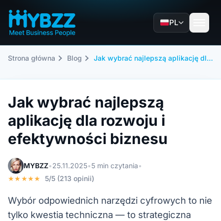
PL
Strona główna
Blog
Jak wybrać najlepszą aplikację dla rozwoju i efektywności biznesu
Jak wybrać najlepszą
aplikację dla rozwoju i
efektywności biznesu
MYBZZ
•
25.11.2025
•
5 min czytania
•
★★★★★
5/5 (213 opinii)
Wybór odpowiednich narzędzi cyfrowych to nie
tylko kwestia techniczna — to strategiczna