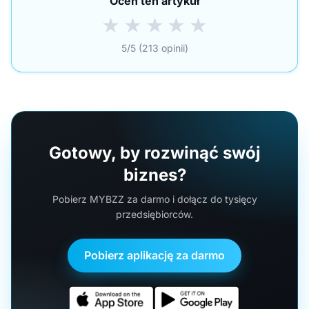
Oceń ten artykuł
★
★
★
★
★
5/5 (213 opinii)
Gotowy, by rozwinąć swój
biznes?
Pobierz MYBZZ za darmo i dołącz do tysięcy
przedsiębiorców.
Pobierz aplikację za darmo