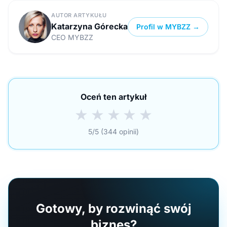
AUTOR ARTYKUŁU
Katarzyna Górecka
Profil w MYBZZ →
CEO MYBZZ
Oceń ten artykuł
★
★
★
★
★
5/5 (344 opinii)
Gotowy, by rozwinąć swój
biznes?