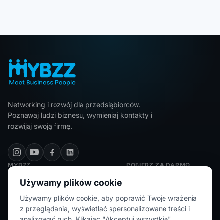
Networking i rozwój dla przedsiębiorców.
Poznawaj ludzi biznesu, wymieniaj kontakty i
rozwijaj swoją firmę.
MYBZZ
POBIERZ ZA DARMO
Polityka prywatności
Używamy plików cookie
Regulamin
Używamy plików cookie, aby poprawić Twoje wrażenia
z przeglądania, wyświetlać spersonalizowane treści i
FAQ
analizować ruch. Klikając "Akceptuj wszystkie",