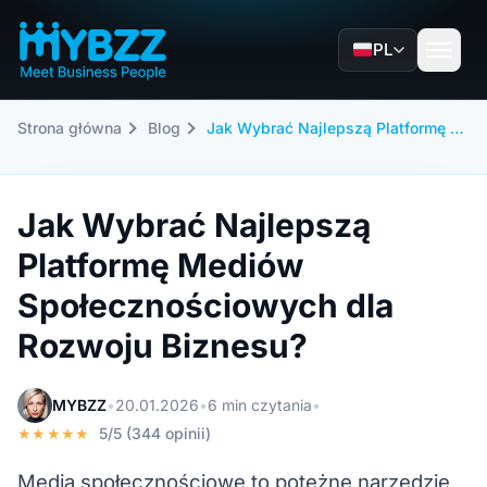
PL
Strona główna
Blog
Jak Wybrać Najlepszą Platformę Mediów Społecznościowych dla Rozwoju Biznesu?
Jak Wybrać Najlepszą
Platformę Mediów
Społecznościowych dla
Rozwoju Biznesu?
MYBZZ
•
20.01.2026
•
6 min czytania
•
★★★★★
5/5 (344 opinii)
Media społecznościowe to potężne narzędzie