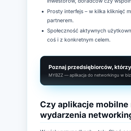
inwestorów, doradców czy wspóln
Prosty interfejs – w kilka klikni
partnerem.
Społeczność aktywnych użytkownik
coś i z konkretnym celem.
Poznaj przedsiębiorców, którzy
MYBZZ — aplikacja do networkingu w bizn
Czy aplikacje mobilne
wydarzenia networki