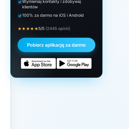
Wymieniaj kontakty i zdobywaj
klientów
100% za darmo na iOS i Android
★★★★★
5/5
(2445 opinii)
Pobierz aplikację za darmo