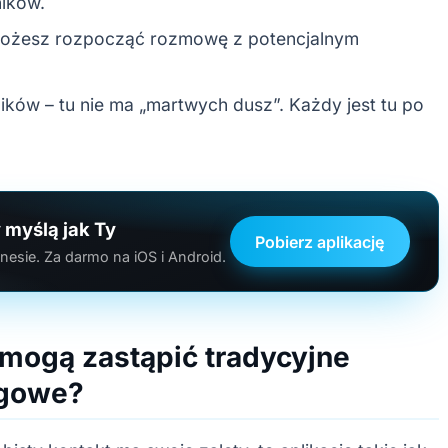
ików.
ęć możesz rozpocząć rozmowę z potencjalnym
ów – tu nie ma „martwych dusz”. Każdy jest tu po
 myślą jak Ty
Pobierz aplikację
esie. Za darmo na iOS i Android.
 mogą zastąpić tradycyjne
ngowe?