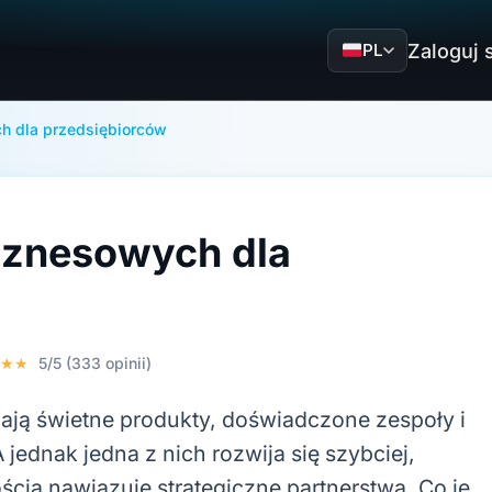
Zaloguj 
PL
h dla przedsiębiorców
iznesowych dla
★★★
5/5 (333 opinii)
ają świetne produkty, doświadczone zespoły i
ednak jedna z nich rozwija się szybciej,
ścią nawiązuje strategiczne partnerstwa. Co je