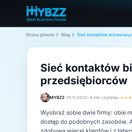
Strona główna
Blog
Sieć kontaktów biznesowyc
Sieć kontaktów b
przedsiębiorców
MYBZZ
•
01.11.2025
•
4 min czytania
•
★★
Wyobraź sobie dwie firmy: obie m
dostęp do podobnych zasobów. A j
zdobywa więcej klientów i z łatwo