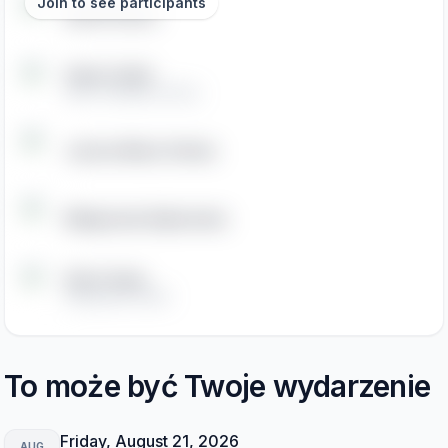
Join to see participants
Daniel Sauve
Varan Corbit
CEO / Founder, 3KTree
Joanna Maria Orlicka
Małgorzata Dąbrowska
Anna Czaja
Założyciel, CUKIA
To może być Twoje wydarzenie
Friday, August 21, 2026
AUG