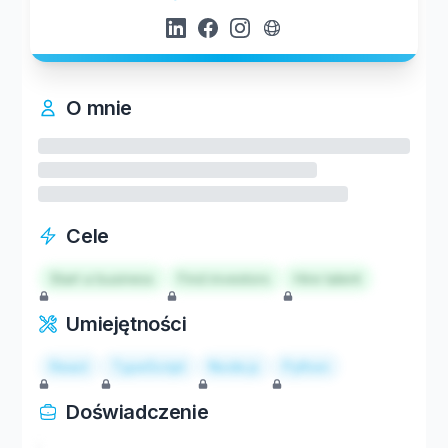
O mnie
Cele
Start a business
Find investors
Hire talent
Umiejętności
React
TypeScript
Node.js
Python
Doświadczenie