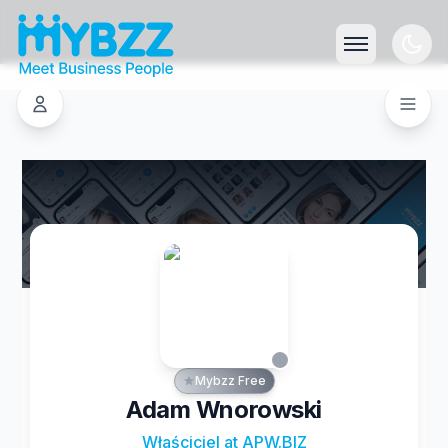
Mybzz Free
Adam Wnorowski
Właściciel at APW.BIZ