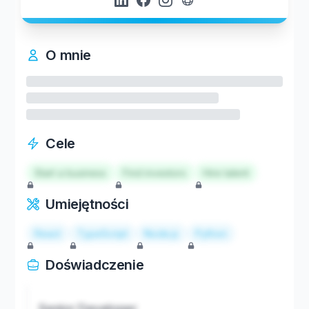
O mnie
Cele
Start a business
Find investors
Hire talent
Umiejętności
React
TypeScript
Node.js
Python
Doświadczenie
Senior Developer