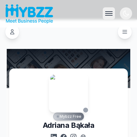
Mybzz Free
Adriana Bąkała