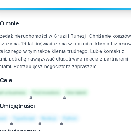
O mnie
zedaż nieruchomości w Gruzji i Tunezji. Obniżanie kosztów
szczenia. 19 lat doświadczenia w obsłudze klienta bizneso
etalicznego w tym także klienta trudnego. Lubię kontakt z
źmi, potrafię nawiązywać długotrwałe relacje z partnerami i
entami. Potrzebujesz negocjatora zapraszam.
Cele
art a business
Find investors
Hire talent
Umiejętności
act
TypeScript
Node.js
Python