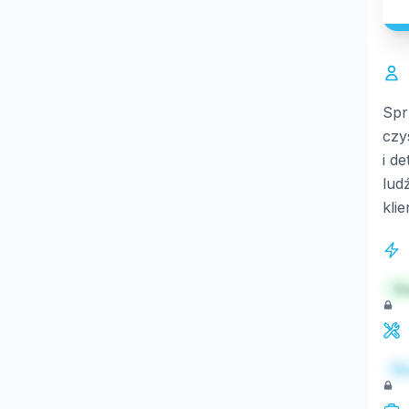
Spr
czy
i d
lud
kli
St
Re