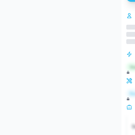
St
Re
S