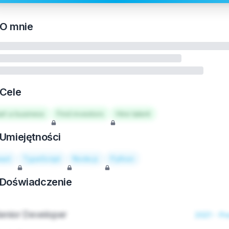
O mnie
Cele
art a business
Find investors
Hire talent
Umiejętności
act
TypeScript
Node.js
Python
Doświadczenie
enior Developer
2021 - Pr