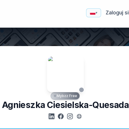
Zaloguj s
▾
Mybzz Free
Agnieszka Ciesielska-Quesada