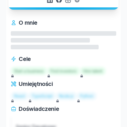
O mnie
Cele
Start a business
Find investors
Hire talent
Umiejętności
React
TypeScript
Node.js
Python
Doświadczenie
Senior Developer