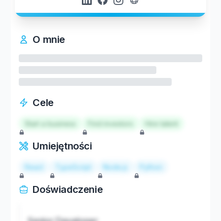
O mnie
Cele
Start a business
Find investors
Hire talent
Umiejętności
React
TypeScript
Node.js
Python
Doświadczenie
Senior Developer