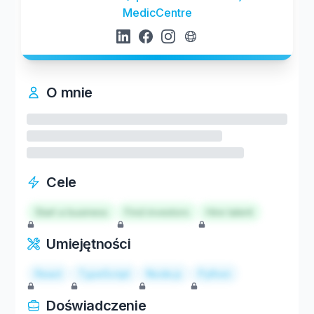
MedicCentre
O mnie
Cele
Start a business
Find investors
Hire talent
Umiejętności
React
TypeScript
Node.js
Python
Doświadczenie