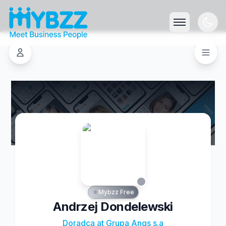
Mybzz Free
Andrzej Dondelewski
Doradca at Grupa Angs s.a