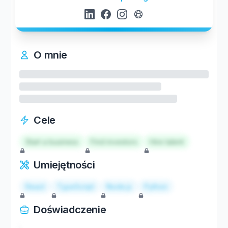
O mnie
Cele
Start a business
Find investors
Hire talent
Umiejętności
React
TypeScript
Node.js
Python
Doświadczenie