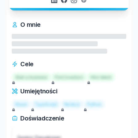
O mnie
Cele
Start a business
Find investors
Hire talent
Umiejętności
React
TypeScript
Node.js
Python
Doświadczenie
Senior Developer