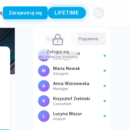
ię
LIFETIME
Zarejestruj się
Sugestie
Popularne
Zaloguj się
Jan Kowalski
J
aby zobaczyć kontakty
Developer
Maria Nowak
M
Designer
Anna Wiśniewska
A
Manager
Krzysztof Zieliński
K
Consultant
Lucyna Mazur
L
Analyst