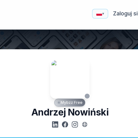
Zaloguj s
▾
Mybzz Free
Andrzej Nowiński