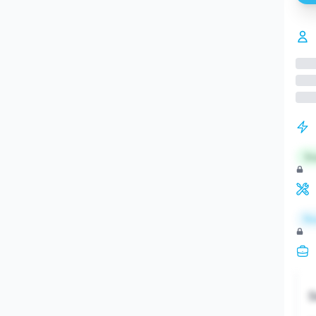
St
Re
S