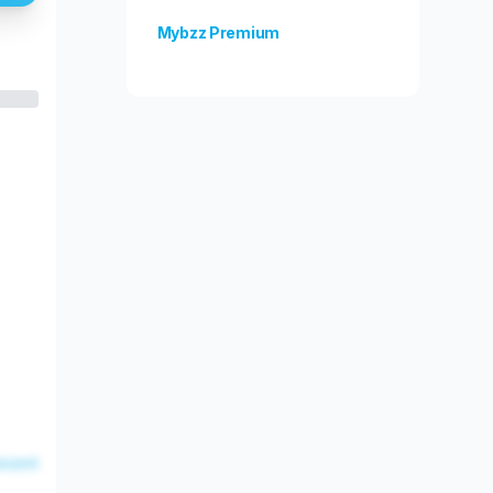
Mybzz Premium
Odblokuj więcej funkcji!
esent