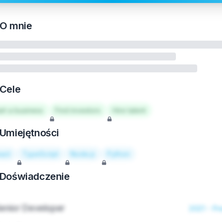
O mnie
Cele
art a business
Find investors
Hire talent
Umiejętności
act
TypeScript
Node.js
Python
Doświadczenie
enior Developer
2021 - Pr