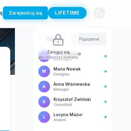
ię
LIFETIME
Zarejestruj się
Sugestie
Popularne
Zaloguj się
Jan Kowalski
J
aby zobaczyć kontakty
Developer
Maria Nowak
M
Designer
Anna Wiśniewska
A
Manager
Krzysztof Zieliński
K
Consultant
Lucyna Mazur
L
Analyst