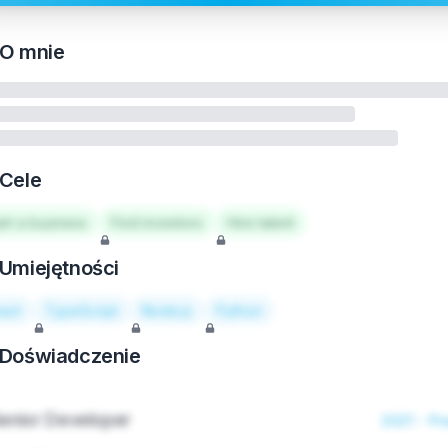
O mnie
Cele
art a business
Find investors
Hire talent
Umiejętności
act
TypeScript
Node.js
Python
Doświadczenie
enior Developer
2021 - Pr