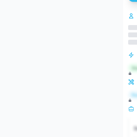
St
Re
S