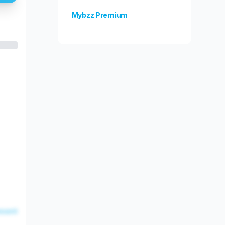
Mybzz Premium
Odblokuj więcej funkcji!
esent