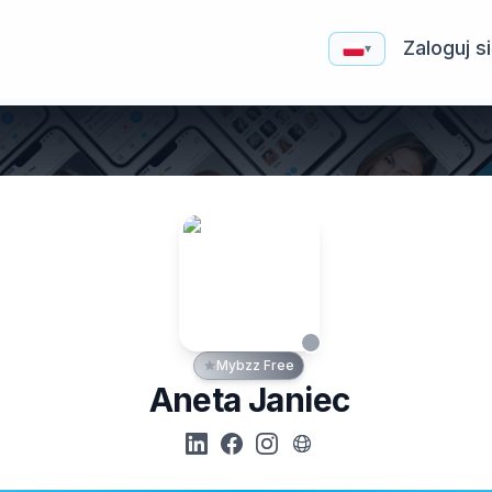
Zaloguj s
▾
Mybzz Free
Aneta Janiec