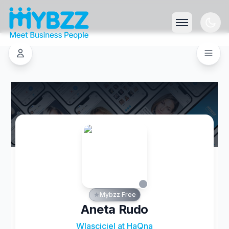
Mybzz Free
Aneta Rudo
Wlasciciel at HaQna