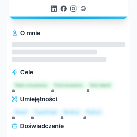
O mnie
Cele
Start a business
Find investors
Hire talent
Umiejętności
React
TypeScript
Node.js
Python
Doświadczenie