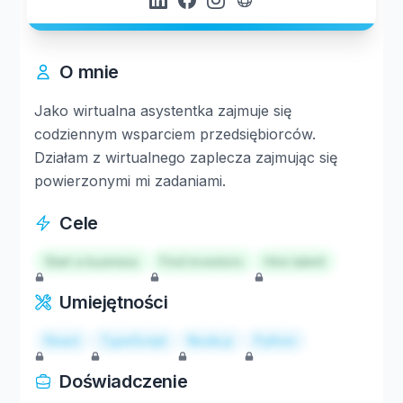
O mnie
Jako wirtualna asystentka zajmuje się
codziennym wsparciem przedsiębiorców.
Działam z wirtualnego zaplecza zajmując się
powierzonymi mi zadaniami.
Cele
Start a business
Find investors
Hire talent
Umiejętności
React
TypeScript
Node.js
Python
Doświadczenie