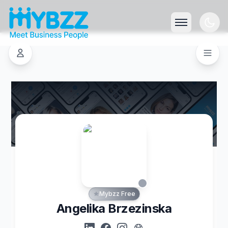
Mybzz Free
Angelika Brzezinska