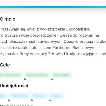
O mnie
. Nazywam się Ania, z wykształcenia Ekonomistka.
orzystuje swoje doświadczenie i wiedzę do rozwoju na
nych płaszczyznach zawodowych. Obecnie pracuje na etac
nicześnie obok etatu, jestem Partnerem Biznesowym
rykańskiej firmy w branży Zdrowia Urody rozwijając zespó
Cele
art a business
Find investors
Hire talent
Umiejętności
act
TypeScript
Node.js
Python