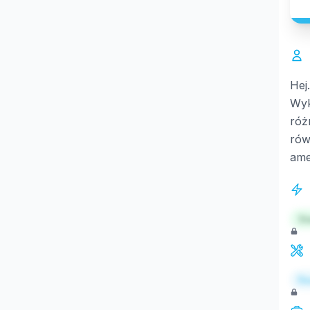
Hej
Wyk
róż
rów
ame
St
Re