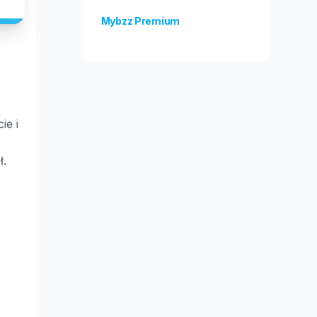
Mybzz Premium
Odblokuj więcej funkcji!
ie i
ł.