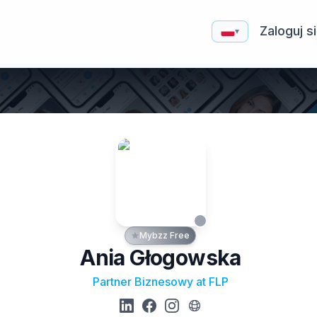
Zaloguj s
▾
Mybzz Free
Ania Głogowska
Partner Biznesowy at FLP