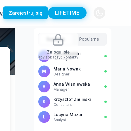
ię
LIFETIME
Zarejestruj się
Sugestie
Popularne
Zaloguj się
Jan Kowalski
J
aby zobaczyć kontakty
Developer
Maria Nowak
M
Designer
Anna Wiśniewska
A
Manager
Krzysztof Zieliński
K
Consultant
Lucyna Mazur
L
Analyst