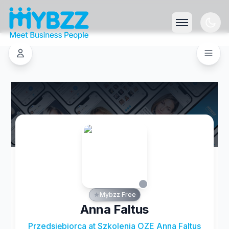
Mybzz Free
Anna Faltus
Przedsiębiorca at Szkolenia OZE Anna Faltus