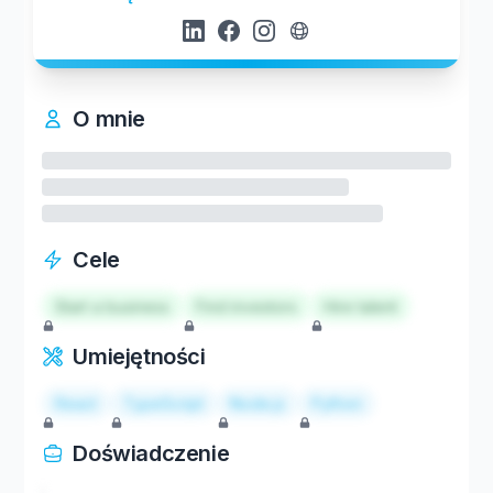
O mnie
Cele
Start a business
Find investors
Hire talent
Umiejętności
React
TypeScript
Node.js
Python
Doświadczenie