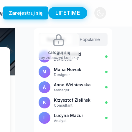
ię
LIFETIME
Zarejestruj się
Sugestie
Popularne
Zaloguj się
Jan Kowalski
J
aby zobaczyć kontakty
Developer
Maria Nowak
M
Designer
Anna Wiśniewska
A
Manager
Krzysztof Zieliński
K
Consultant
Lucyna Mazur
L
Analyst