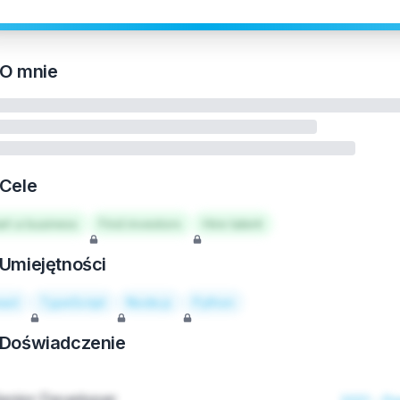
O mnie
Cele
art a business
Find investors
Hire talent
Umiejętności
act
TypeScript
Node.js
Python
Doświadczenie
enior Developer