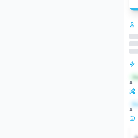
St
Re
S