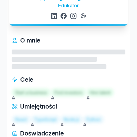
Edukator
O mnie
Cele
Start a business
Find investors
Hire talent
Umiejętności
React
TypeScript
Node.js
Python
Doświadczenie