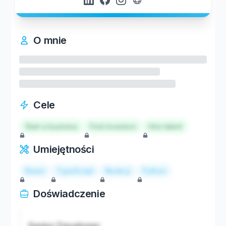
O mnie
Cele
Start a business
Find investors
Hire talent
Umiejętności
React
TypeScript
Node.js
Python
Doświadczenie
Senior Developer