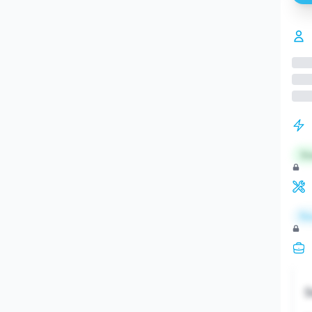
St
Re
S