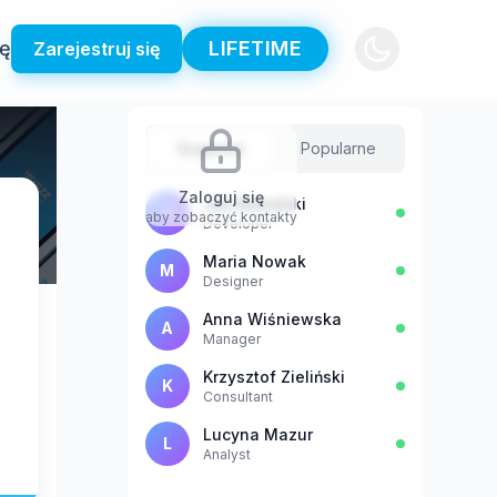
ię
LIFETIME
Zarejestruj się
Sugestie
Popularne
Zaloguj się
Jan Kowalski
J
aby zobaczyć kontakty
Developer
Maria Nowak
M
Designer
Anna Wiśniewska
A
Manager
Krzysztof Zieliński
K
Consultant
Lucyna Mazur
L
Analyst