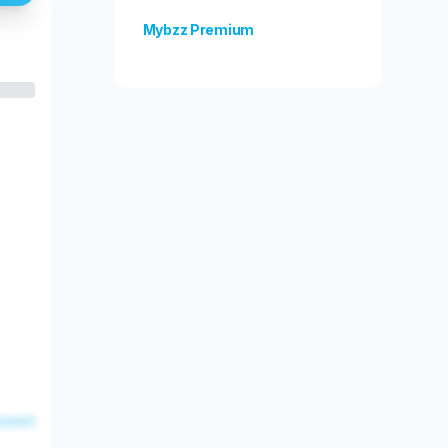
Mybzz Premium
Odblokuj więcej funkcji!
esent