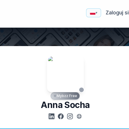
Zaloguj s
▾
Mybzz Free
Anna Socha