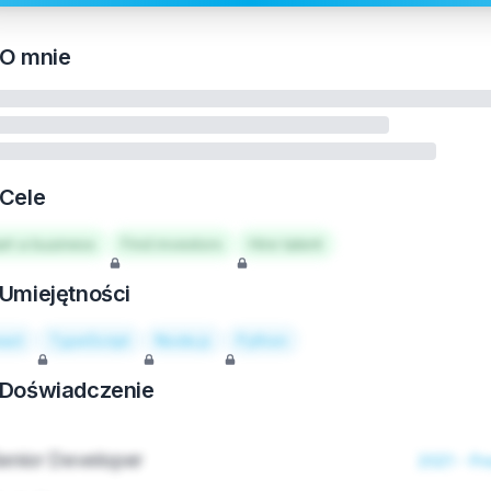
O mnie
Cele
art a business
Find investors
Hire talent
Umiejętności
act
TypeScript
Node.js
Python
Doświadczenie
enior Developer
2021 - Pr