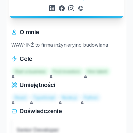
O mnie
WAW-INŻ to firma inżynieryjno budowlana
Cele
Start a business
Find investors
Hire talent
Umiejętności
React
TypeScript
Node.js
Python
Doświadczenie
Senior Developer