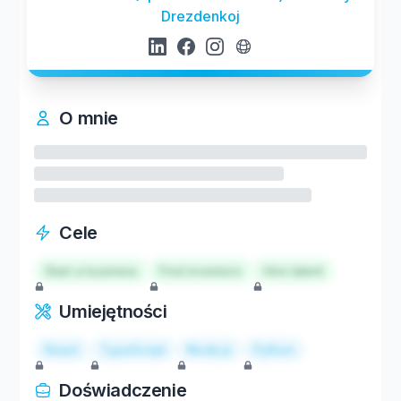
Drezdenkoj
O mnie
Cele
Start a business
Find investors
Hire talent
Umiejętności
React
TypeScript
Node.js
Python
Doświadczenie