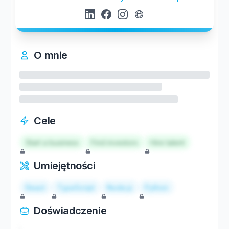
O mnie
Cele
Start a business
Find investors
Hire talent
Umiejętności
React
TypeScript
Node.js
Python
Doświadczenie