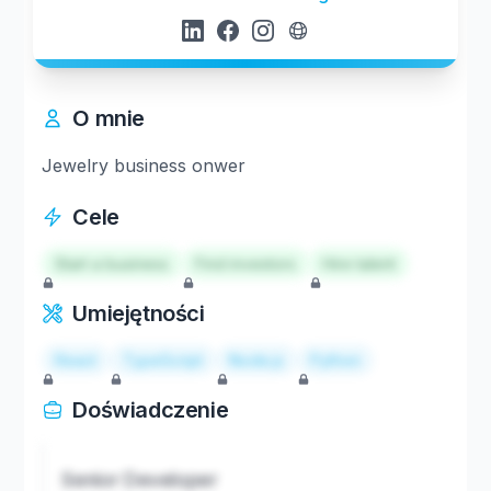
O mnie
Jewelry business onwer
Cele
Start a business
Find investors
Hire talent
Umiejętności
React
TypeScript
Node.js
Python
Doświadczenie
Senior Developer