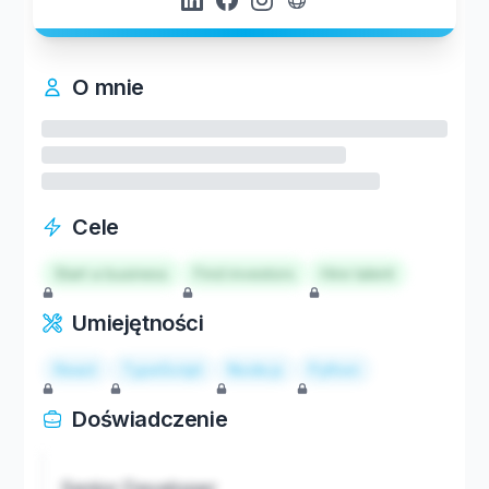
O mnie
Cele
Start a business
Find investors
Hire talent
Umiejętności
React
TypeScript
Node.js
Python
Doświadczenie
Senior Developer