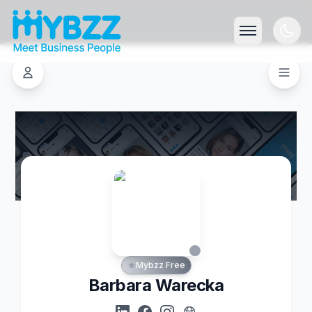
Mybzz Free
Barbara Warecka