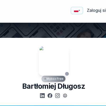
Zaloguj s
▾
Mybzz Free
Bartłomiej Długosz