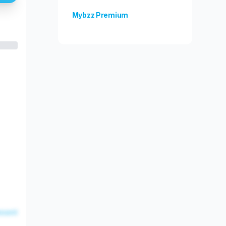
Mybzz Premium
Odblokuj więcej funkcji!
esent