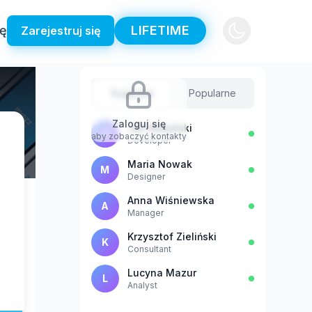
ię
LIFETIME
Zarejestruj się
Sugestie
Popularne
Zaloguj się
Jan Kowalski
J
aby zobaczyć kontakty
Developer
Maria Nowak
M
Designer
Anna Wiśniewska
A
Manager
Krzysztof Zieliński
K
Consultant
Lucyna Mazur
L
Analyst