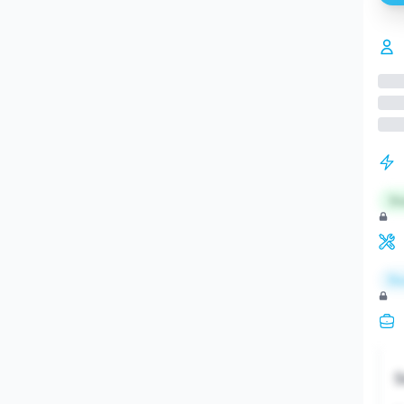
St
Re
S