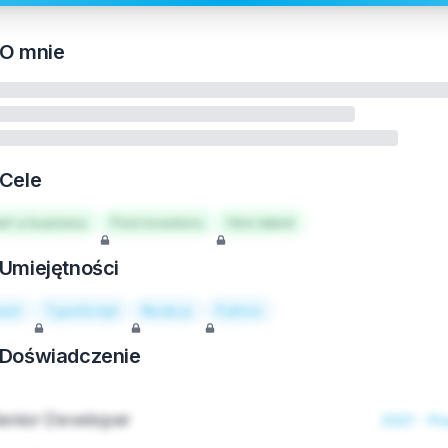
O mnie
Cele
art a business
Find investors
Hire talent
Umiejętności
act
TypeScript
Node.js
Python
Doświadczenie
enior Developer
2021 - Pr