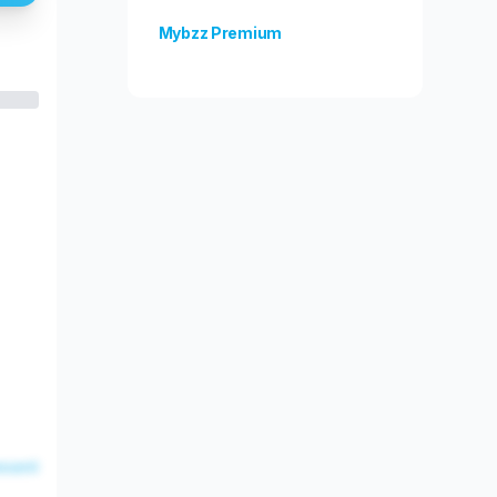
Mybzz Premium
Odblokuj więcej funkcji!
esent