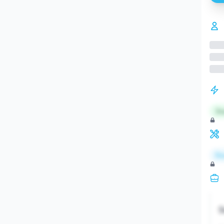
St
Re
S