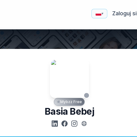
Zaloguj s
▾
Mybzz Free
Basia Bebej