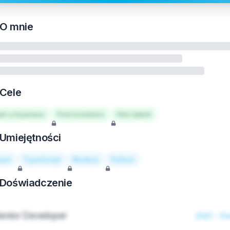
O mnie
Cele
art a business
Find investors
Hire talent
Umiejętności
act
TypeScript
Node.js
Python
Doświadczenie
enior Developer
2021 - Pr