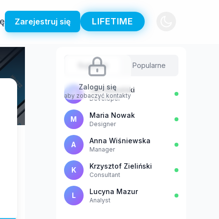
ię
LIFETIME
Zarejestruj się
Sugestie
Popularne
Zaloguj się
Jan Kowalski
J
aby zobaczyć kontakty
Developer
Maria Nowak
M
Designer
Anna Wiśniewska
A
Manager
Krzysztof Zieliński
K
Consultant
Lucyna Mazur
L
Analyst