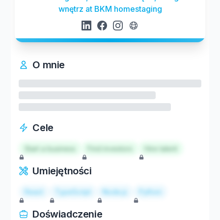
wnętrz at BKM homestaging
O mnie
Cele
Start a business
Find investors
Hire talent
Umiejętności
React
TypeScript
Node.js
Python
Doświadczenie