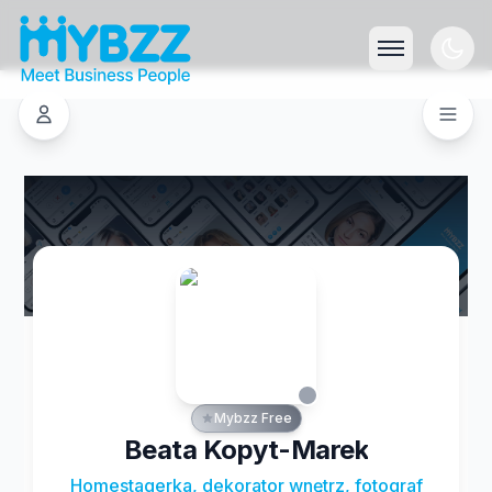
Mybzz Free
Beata Kopyt-Marek
Homestagerka, dekorator wnętrz, fotograf