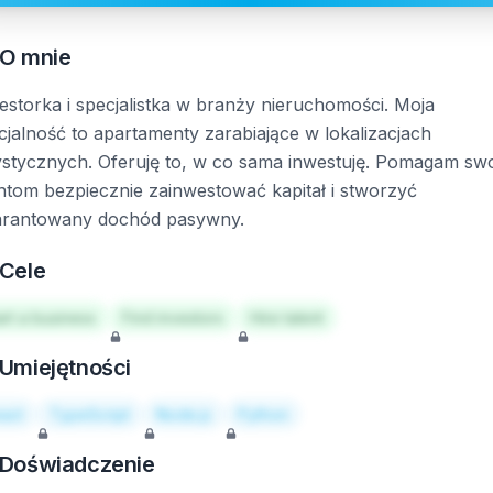
O mnie
estorka i specjalistka w branży nieruchomości. Moja
cjalność to apartamenty zarabiające w lokalizacjach
ystycznych. Oferuję to, w co sama inwestuję. Pomagam sw
entom bezpiecznie zainwestować kapitał i stworzyć
rantowany dochód pasywny.
Cele
art a business
Find investors
Hire talent
Umiejętności
act
TypeScript
Node.js
Python
Doświadczenie