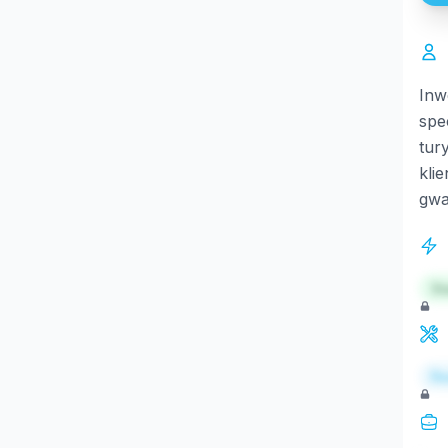
Inw
spe
tur
kli
gwa
St
Re