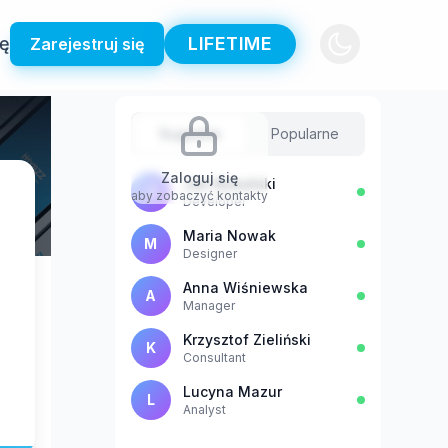
ię
LIFETIME
Zarejestruj się
Sugestie
Popularne
Zaloguj się
Jan Kowalski
J
aby zobaczyć kontakty
Developer
Maria Nowak
M
Designer
Anna Wiśniewska
A
Manager
Krzysztof Zieliński
K
Consultant
Lucyna Mazur
L
Analyst