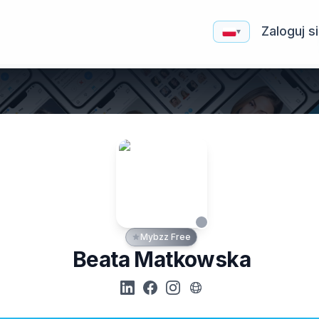
Zaloguj s
▾
Mybzz Free
Beata Matkowska