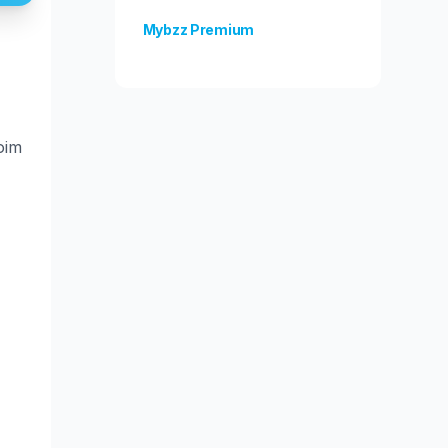
Mybzz Premium
Odblokuj więcej funkcji!
oim