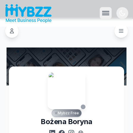
Mybzz Free
Bożena Boryna