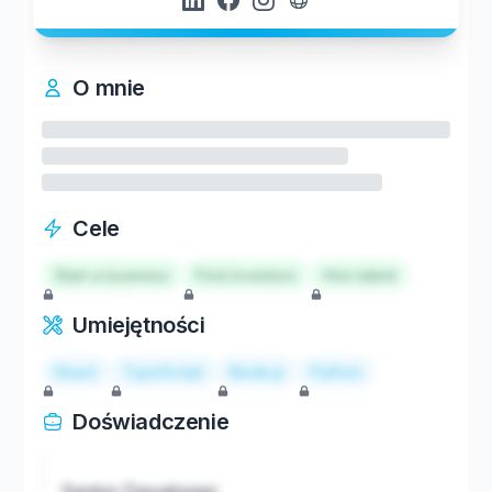
O mnie
Cele
Start a business
Find investors
Hire talent
Umiejętności
React
TypeScript
Node.js
Python
Doświadczenie
Senior Developer