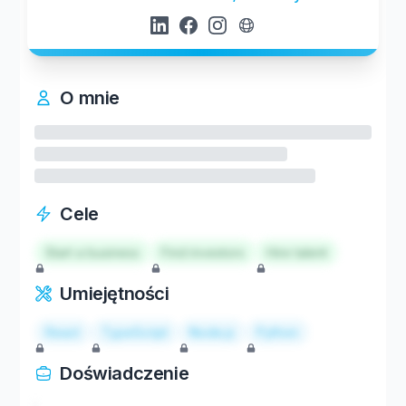
O mnie
Cele
Start a business
Find investors
Hire talent
Umiejętności
React
TypeScript
Node.js
Python
Doświadczenie