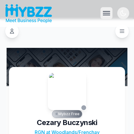
Mybzz Free
Cezary Buczynski
RGN at Woodlands/Frenchay