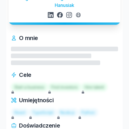
Hanusiak
O mnie
Cele
Start a business
Find investors
Hire talent
Umiejętności
React
TypeScript
Node.js
Python
Doświadczenie