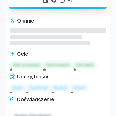
O mnie
Cele
Start a business
Find investors
Hire talent
Umiejętności
React
TypeScript
Node.js
Python
Doświadczenie
Senior Developer