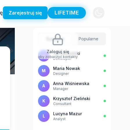
ię
LIFETIME
Zarejestruj się
Sugestie
Popularne
Zaloguj się
Jan Kowalski
J
aby zobaczyć kontakty
Developer
Maria Nowak
M
Designer
Anna Wiśniewska
A
Manager
Krzysztof Zieliński
K
Consultant
Lucyna Mazur
L
Analyst