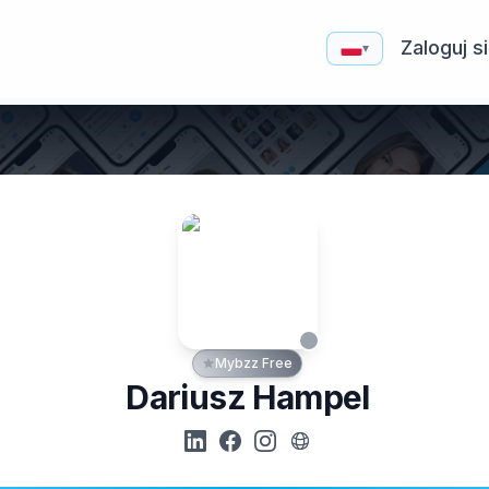
Zaloguj s
▾
Mybzz Free
Dariusz Hampel