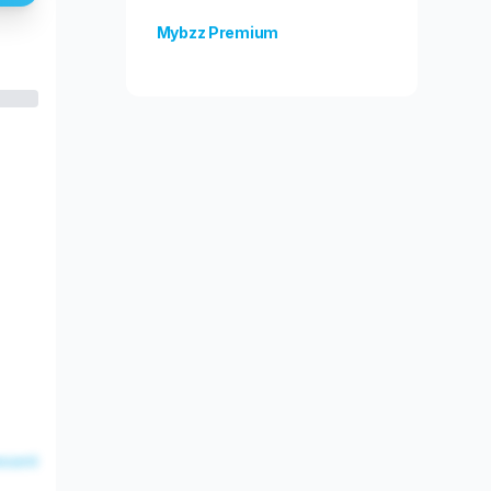
Mybzz Premium
Odblokuj więcej funkcji!
esent