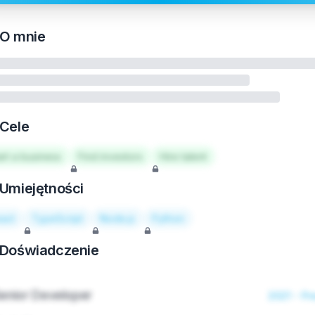
O mnie
Cele
art a business
Find investors
Hire talent
Umiejętności
act
TypeScript
Node.js
Python
Doświadczenie
enior Developer
2021 - Pr