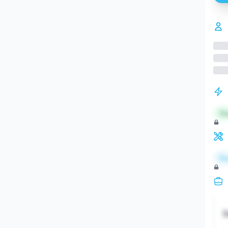
St
Re
S