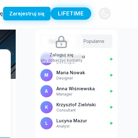
ię
LIFETIME
Zarejestruj się
Sugestie
Popularne
Zaloguj się
Jan Kowalski
J
aby zobaczyć kontakty
Developer
Maria Nowak
M
Designer
Anna Wiśniewska
A
Manager
Krzysztof Zieliński
K
Consultant
Lucyna Mazur
L
Analyst