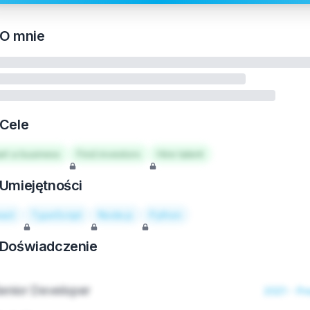
O mnie
Cele
art a business
Find investors
Hire talent
Umiejętności
act
TypeScript
Node.js
Python
Doświadczenie
enior Developer
2021 - Pr