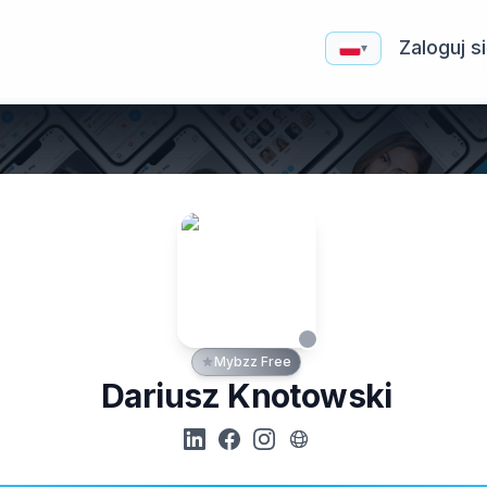
Zaloguj s
▾
Mybzz Free
Dariusz Knotowski