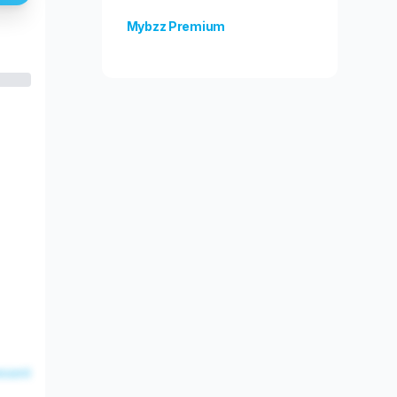
Mybzz Premium
Odblokuj więcej funkcji!
esent