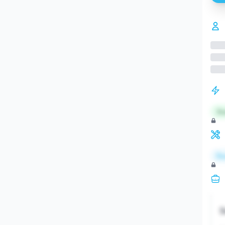
St
Re
S