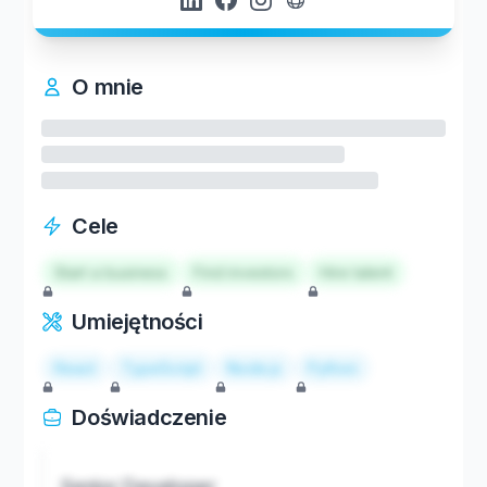
O mnie
Cele
Start a business
Find investors
Hire talent
Umiejętności
React
TypeScript
Node.js
Python
Doświadczenie
Senior Developer