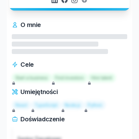
O mnie
Cele
Start a business
Find investors
Hire talent
Umiejętności
React
TypeScript
Node.js
Python
Doświadczenie
Senior Developer