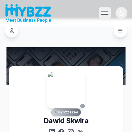
Mybzz Free
Dawid Skwira