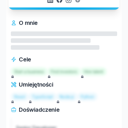
O mnie
Cele
Start a business
Find investors
Hire talent
Umiejętności
React
TypeScript
Node.js
Python
Doświadczenie
Senior Developer