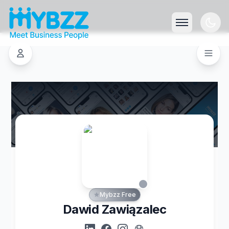
Mybzz Free
Dawid Zawiązalec