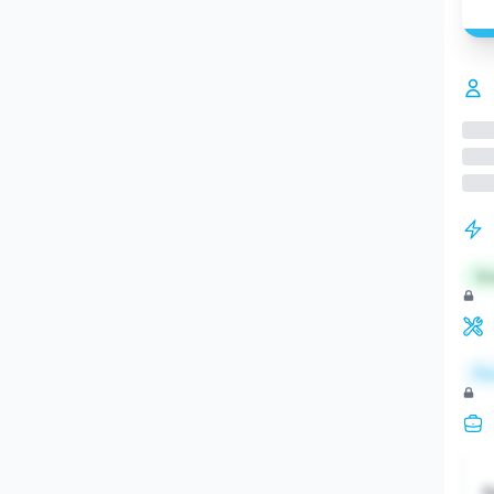
St
Re
S