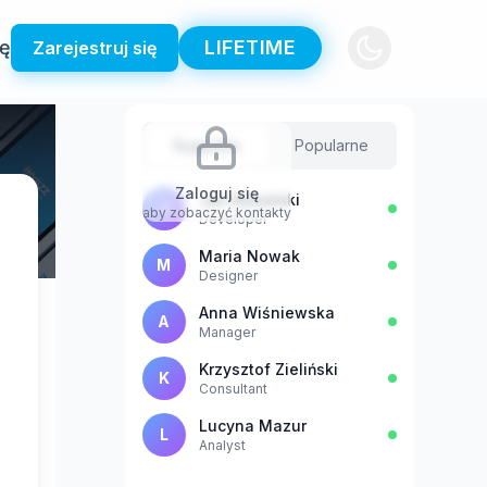
ię
LIFETIME
Zarejestruj się
Sugestie
Popularne
Zaloguj się
Jan Kowalski
J
aby zobaczyć kontakty
Developer
Maria Nowak
M
Designer
Anna Wiśniewska
A
Manager
Krzysztof Zieliński
K
Consultant
Lucyna Mazur
L
Analyst