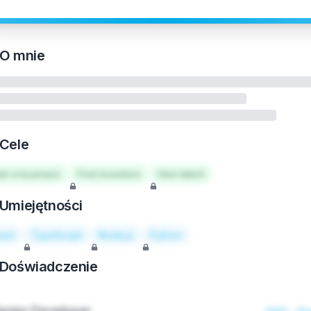
O mnie
Cele
art a business
Find investors
Hire talent
Umiejętności
act
TypeScript
Node.js
Python
Doświadczenie
enior Developer