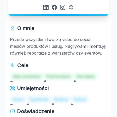
O mnie
Przede wszystkim tworzę video do social
mediów produktów i usług. Nagrywam i montuję
również reportaże z warsztatów czy eventów.
Cele
Start a business
Find investors
Hire talent
Umiejętności
React
TypeScript
Node.js
Python
Doświadczenie